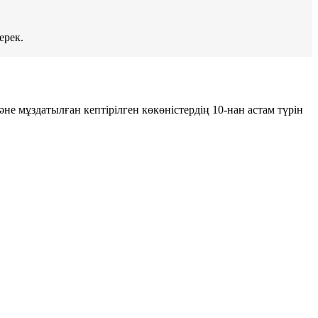
ерек.
не мұздатылған кептірілген көкөністердің 10-нан астам түрін