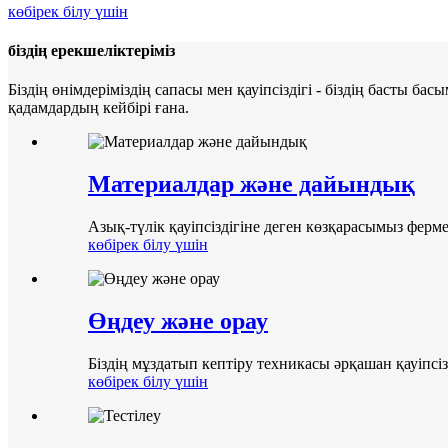
көбірек білу үшін
біздің ерекшеліктеріміз
Біздің өнімдеріміздің сапасы мен қауіпсіздігі - біздің басты
қадамдардың кейбірі ғана.
Материалдар және дайындық
Азық-түлік қауіпсіздігіне деген көзқарасымыз фермер
көбірек білу үшін
Өңдеу және орау
Біздің мұздатып кептіру техникасы әрқашан қауіпс
көбірек білу үшін