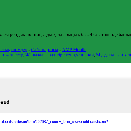
ге электрондық поштаңызды қалдырыңыз, біз 24 сағат ішінде байл
стық өнімдер
-
Сайт картасы
-
AMP Mobile
ен жемістер
,
Жармадағы кептірілген құлпынай
,
Мұздатылған кепт