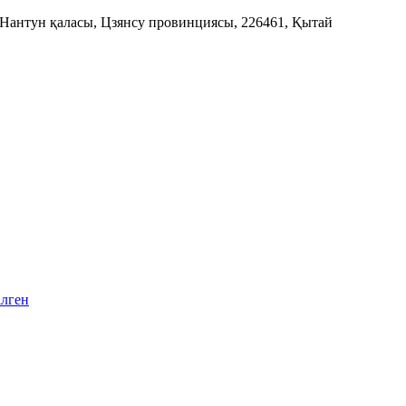
 Нантун қаласы, Цзянсу провинциясы, 226461, Қытай
ілген