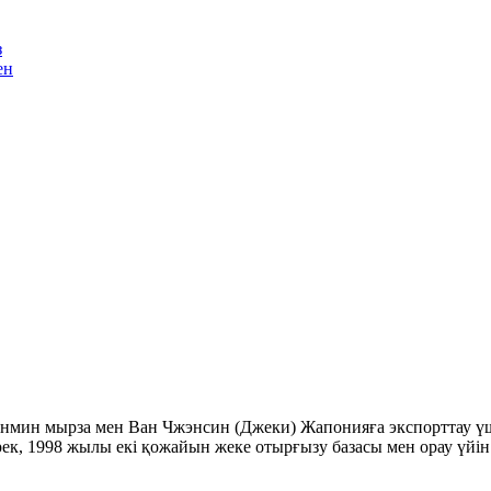
з
ен
нмин мырза мен Ван Чжэнсин (Джеки) Жапонияға экспорттау үші
нірек, 1998 жылы екі қожайын жеке отырғызу базасы мен орау үйі