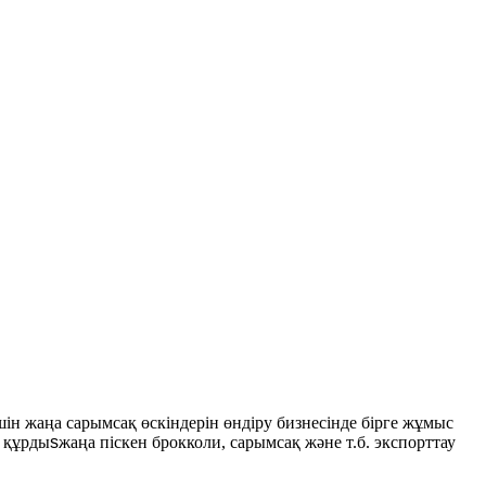
н жаңа сарымсақ өскіндерін өндіру бизнесінде бірге жұмыс
н құрды
s
жаңа піскен брокколи, сарымсақ және т.б. экспорттау