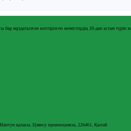
бар мұздатылған кептірілген жемістердің 20-дан астам түрін жә
 Нантун қаласы, Цзянсу провинциясы, 226461, Қытай