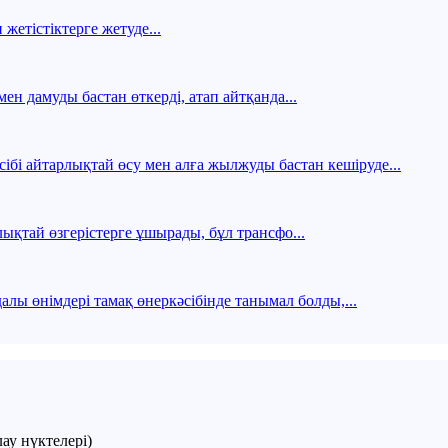
жетістіктерге жетуде...
ен дамуды бастан өткерді, атап айтқанда...
ібі айтарлықтай өсу мен алға жылжуды бастан кешіруде...
лықтай өзгерістерге ұшырады, бұл трансфо...
лы өнімдері тамақ өнеркәсібінде танымал болды,...