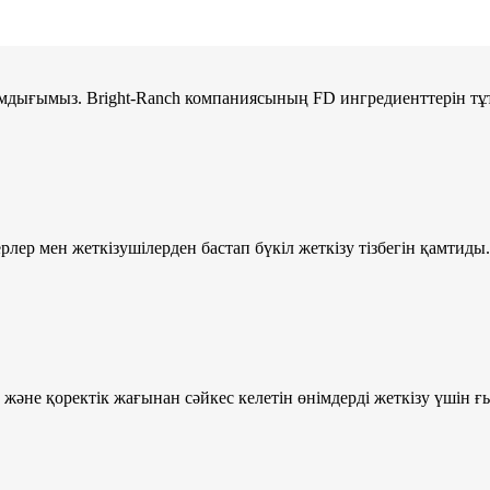
 басымдығымыз. Bright-Ranch компаниясының FD ингредиенттерін т
лер мен жеткізушілерден бастап бүкіл жеткізу тізбегін қамтиды. 
із және қоректік жағынан сәйкес келетін өнімдерді жеткізу үші