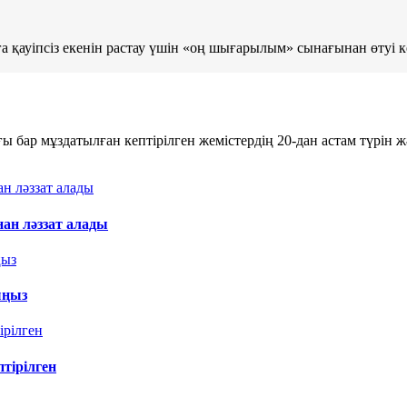
 қауіпсіз екенін растау үшін «оң шығарылым» сынағынан өтуі к
бар мұздатылған кептірілген жемістердің 20-дан астам түрін жә
нан ләззат алады
ыңыз
тірілген