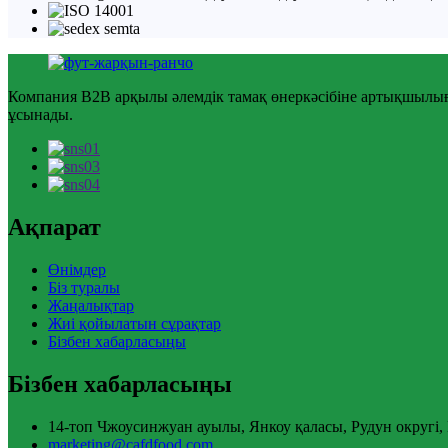
Компания B2B арқылы әлемдік тамақ өнеркәсібіне артықшылығы 
ұсынады.
Ақпарат
Өнімдер
Біз туралы
Жаңалықтар
Жиі қойылатын сұрақтар
Бізбен хабарласыңы
Бізбен хабарласыңы
14-топ Чжоусинжуан ауылы, Янкоу қаласы, Рудун округі,
marketing@cafdfood.com