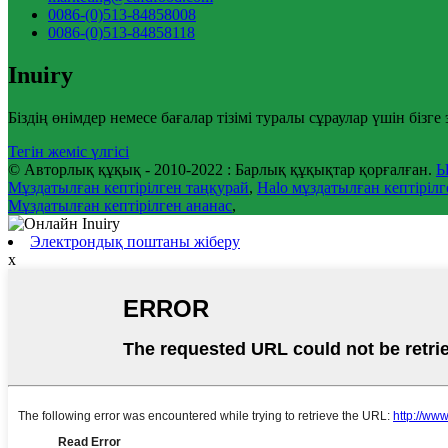
0086-(0)513-84858008
0086-(0)513-84858118
Inuiry
Біздің өнімдер немесе бағалар тізімі туралы сұраулар үшін біз
Тегін жеміс үлгісі
© Авторлық құқық - 2010-2022 : Барлық құқықтар қорғалған.
Ы
Мұздатылған кептірілген таңқурай
,
Halo мұздатылған кептірілг
Мұздатылған кептірілген ананас
,
Электрондық поштаны жіберу
x