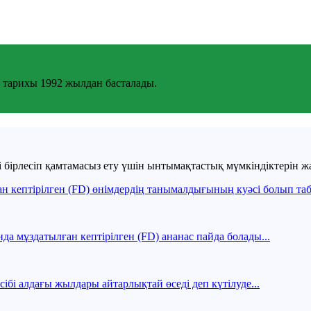
не тарихы 1992 жылдан басталады.
бірлесіп қамтамасыз ету үшін ынтымақтастық мүмкіндіктерін ж
н кептірілген (FD) өнімдердің танымалдығының куәсі болып таб
нда мұздатылған кептірілген (FD) ананас пайда болады...
ібі алдағы жылдары айтарлықтай өседі деп күтілуде...