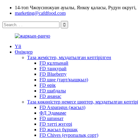
14-топ Чжоусинжуан ауылы, Янкоу қаласы, Рудун округі,
marketing@cafdfood.com
Үй
Өнімдер
Таза жемістер, мұздатылған кептірілген
FD құлпынай
FD таңқурай
FD Blueberry
FD шие (тарт/қышқыл)
FD өрік
FD шабдалы
FD ананас
Таза көкөністер немесе шөптер, мұздатылған кептір
FD Asparagus (жасыл)
ФД Эдамаме
FD шпинат
FD тәтті жүгері
FD жасыл бұршақ
FD Chives (еуропалық сорт)