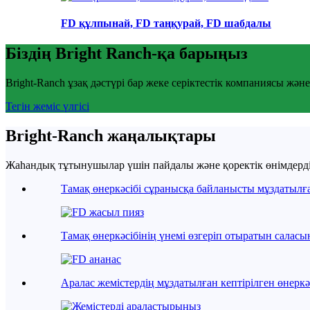
FD құлпынай, FD таңқурай, FD шабдалы
Біздің Bright Ranch-қа барыңыз
Bright-Ranch ұзақ дәстүрі бар жеке серіктестік компаниясы жә
Тегін жеміс үлгісі
Bright-Ranch жаңалықтары
Жаһандық тұтынушылар үшін пайдалы және қоректік өнімдерді 
Тамақ өнеркәсібі сұранысқа байланысты мұздатылға
Тамақ өнеркәсібінің үнемі өзгеріп отыратын саласы
Аралас жемістердің мұздатылған кептірілген өнеркәс