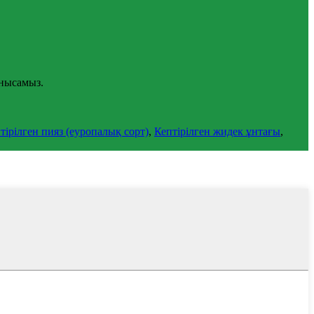
анысамыз.
ірілген пияз (еуропалық сорт)
,
Кептірілген жидек ұнтағы
,