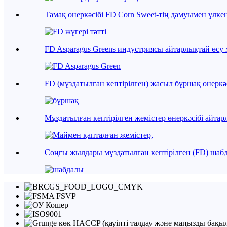
Тамақ өнеркәсібі FD Corn Sweet-тің дамуымен үлкен 
FD Asparagus Greens индустриясы айтарлықтай өсу м
FD (мұздатылған кептірілген) жасыл бұршақ өнеркәс
Мұздатылған кептірілген жемістер өнеркәсібі айтар
Соңғы жылдары мұздатылған кептірілген (FD) шабда