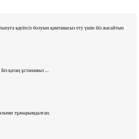
ұтынуға қауіпсіз болуын қамтамасыз ету үшін біз жасайтын
Біз қатаң ұстанамыз ...
н ғылыми тұжырымдалған.