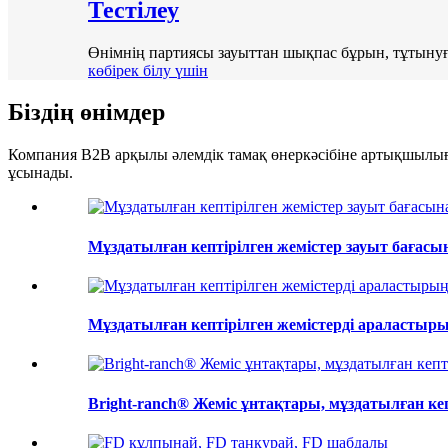
Тестілеу
Өнімнің партиясы зауыттан шықпас бұрын, тұтынуға
көбірек білу үшін
Біздің өнімдер
Компания B2B арқылы әлемдік тамақ өнеркәсібіне артықшылығы 
ұсынады.
Мұздатылған кептірілген жемістер зауыт бағасы
Мұздатылған кептірілген жемістерді араластыр
Bright-ranch® Жеміс ұнтақтары, мұздатылған кеп