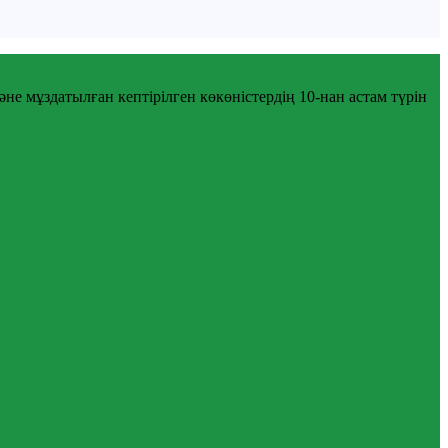
не мұздатылған кептірілген көкөністердің 10-нан астам түрін